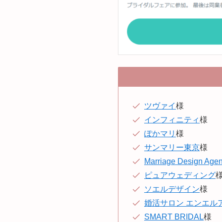
ツヴァイ
様
インフィニティ
様
ぽかマリ
様
サンマリー東京
様
Marriage Design Age
ピュアウェディング
ソエルデザイン
様
婚活サロン エンエル
SMART BRIDAL
様