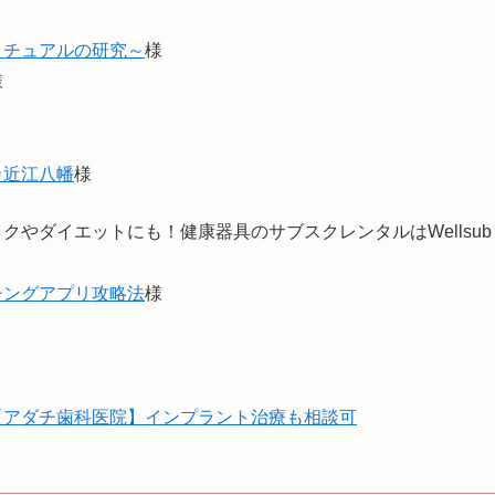
リチュアルの研究～
様
様
カ近江八幡
様
クやダイエットにも！健康器具のサブスクレンタルはWellsub
チングアプリ攻略法
様
【アダチ歯科医院】インプラント治療も相談可