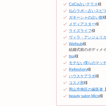
CoCo占いテラス
様
仏心ラボ～占いスピ
ガネーシャの占い館
メディアスター
様
ライズライフ
様
ヴィラ・アンジェリ
Wellsub
様
結婚式前のボディメイ
tsui
様
モテない僕らのマッ
Refreshory
様
ハウスケアラボ
様
コスメ部
様
岡山市南区の歯医者
beauty salon Mico
様