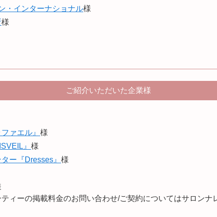
パン・インターナショナル
様
所
様
ご紹介いただいた企業様
ラファエル』
様
VEIL』
様
ー『Dresses』
様
様
ーティーの掲載料金のお問い合わせ/ご契約についてはサロンナ