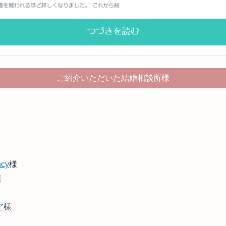
ご紹介いただいた結婚相談所様
ncy
様
様
ア
様