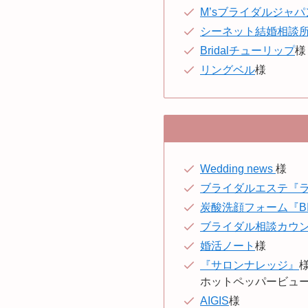
M’sブライダルジャ
シーネット結婚相談
Bridalチューリップ
様
リングベル
様
Wedding news
様
ブライダルエステ『
炭酸洗顔フォーム『BIS
ブライダル相談カウンタ
婚活ノート
様
『サロンナレッジ』
ホットペッパービュ
AIGIS
様