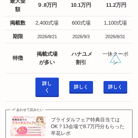
最大
金
９.8万円
10.1万円
11.2万円
額
掲載数
2,400式場
600式場
1,100式場
期限
2026/8/21
2026/9/3
2026/8/31
掲載式場
ハナユメ
一休クーポ
特徴
が多い
割引
ン
詳し
詳しく
詳しく
く
あわせて読みたい
ブライダルフェア特典目当ては
OK？13会場で8.7万円分もらった
卒花レポ