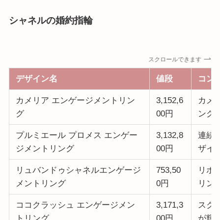
シャネルの婚約指輪
スクロールできます
デザイン名
値段
コン
カメリア エンゲージメントリン
3,152,6
カメ
グ
00円
ング
プルミエール プロメス エンゲー
3,132,8
連続
ジメントリング
00円
ザイ
リュバンドゥシャネルエンゲージ
753,50
リボ
メントリング
0円
リン
ココクラッシュ エンゲージメン
3,171,3
スク
トリング
00円
が輝