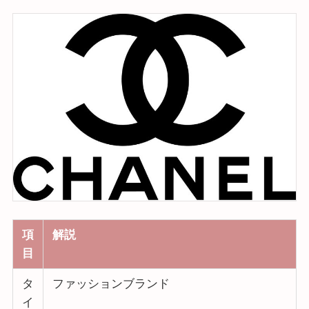
項
解説
目
タ
ファッションブランド
イ