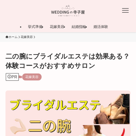
挙式準備
花嫁美容
結婚指輪
婚活体験
ホーム
花嫁美容
二の腕にブライダルエステは効果ある？
体験コースがおすすめサロン
PR
花嫁美容