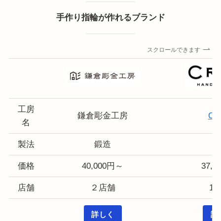
手作り指輪が作れるブランド
スクロールできます
工房
鎌倉彫金工房
CR
名
製法
鍛造
価格
40,000円～
37,
店舗
２店舗
1
詳しく
詳