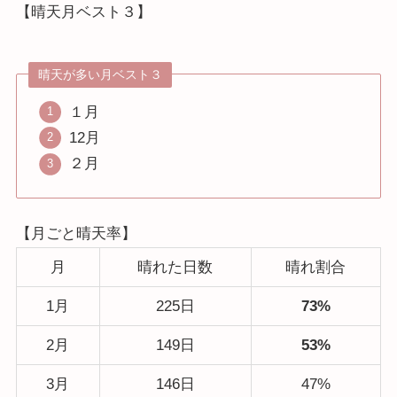
【晴天月ベスト３】
晴天が多い月ベスト３
１月
12月
２月
【月ごと晴天率】
月
晴れた日数
晴れ割合
1月
225日
73%
2月
149日
53%
3月
146日
47%