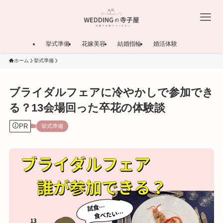
挙式準備
花嫁美容
結婚指輪
婚活体験
ホーム
挙式準備
ブライダルフェアに冷やかしで参加でき
る？13会場回った卒花の体験談
PR
挙式準備