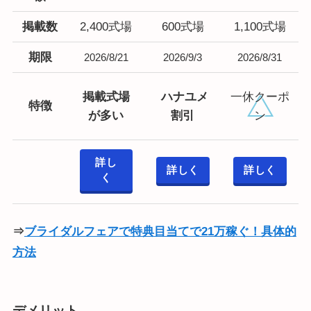
掲載数
2,400式場
600式場
1,100式場
期限
2026/8/21
2026/9/3
2026/8/31
掲載式場
ハナユメ
一休クーポ
特徴
が多い
割引
ン
詳し
詳しく
詳しく
く
⇒
ブライダルフェアで特典目当てで21万稼ぐ！具体的
方法
デメリット