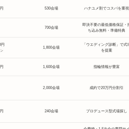
0円
530会場
ハナユメ割でコスパを重視
即決不要の最低価格保証・
700会場
ち込み無料・準備特典
00円
「ウエディング診断」で式
1,800会場
を提案
ポン
0円
1,600会場
指輪情報が豊富
2,000会場
成約で20万円分割引
0円
240会場
プロデュース型式場探し
会費婚・1.5次会の専門サ