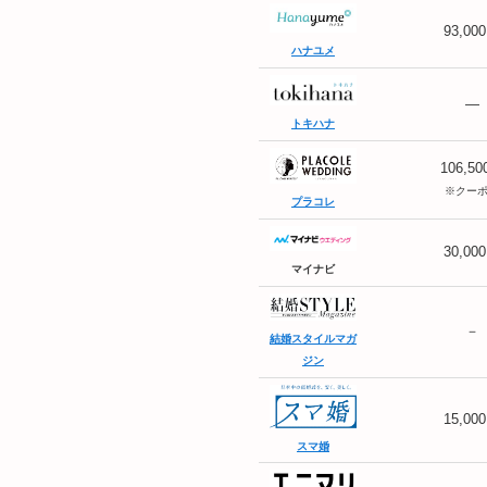
93,00
ハナユメ
―
トキハナ
106,5
※クー
プラコレ
30,00
マイナビ
－
結婚スタイルマガ
ジン
15,00
スマ婚