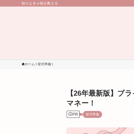
知らなきゃ損を教える
ホーム
挙式準備
【26年最新版】ブ
マネー！
PR
挙式準備